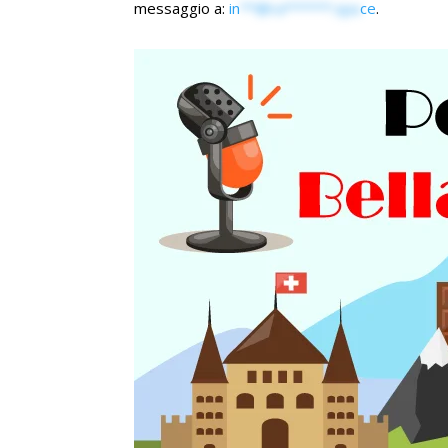
messaggio a:
in
**@ra******.spa
ce
.