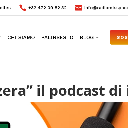


elles
+32 472 09 82 32
info@radiomir.spac
r
CHI SIAMO
PALINSESTO
BLOG
SOS
zera” il podcast di