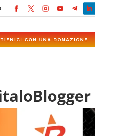
e
TIENICI CON UNA DONAZIONE
 italoBlogger