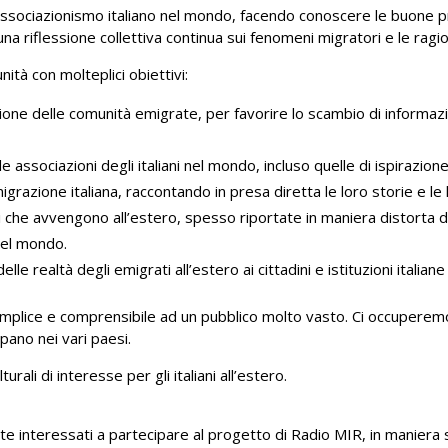
’associazionismo italiano nel mondo, facendo conoscere le buone p
a riflessione collettiva continua sui fenomeni migratori e le ragio
tà con molteplici obiettivi:
ne delle comunità emigrate, per favorire lo scambio di informazion
associazioni degli italiani nel mondo, incluso quelle di ispirazione
azione italiana, raccontando in presa diretta le loro storie e le 
che avvengono all’estero, spesso riportate in maniera distorta d
nel mondo.
 realtà degli emigrati all’estero ai cittadini e istituzioni italiane
semplice e comprensibile ad un pubblico molto vasto. Ci occuperem
ppano nei vari paesi.
ali di interesse per gli italiani all’estero.
oste interessati a partecipare al progetto di Radio MIR, in maniera