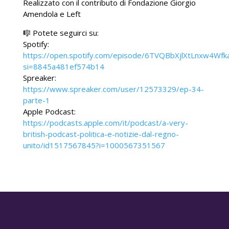
Realizzato con il contributo di Fondazione Giorgio
Amendola e Left
🎼 Potete seguirci su:
Spotify:
https://open.spotify.com/episode/6TVQBbXjlXtLnxw4Wfka
si=8845a481ef574b14
Spreaker:
https://www.spreaker.com/user/12573329/ep-34-
parte-1
Apple Podcast:
https://podcasts.apple.com/it/podcast/a-very-
british-podcast-politica-e-notizie-dal-regno-
unito/id1517567845?i=1000567351567