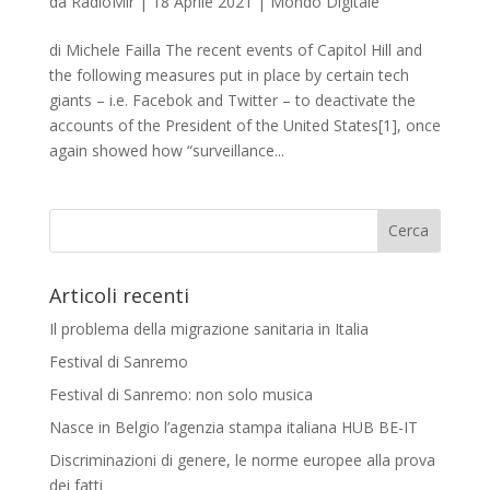
da
RadioMir
|
18 Aprile 2021
|
Mondo Digitale
di Michele Failla The recent events of Capitol Hill and
the following measures put in place by certain tech
giants – i.e. Facebok and Twitter – to deactivate the
accounts of the President of the United States[1], once
again showed how “surveillance...
Articoli recenti
Il problema della migrazione sanitaria in Italia
Festival di Sanremo
Festival di Sanremo: non solo musica
Nasce in Belgio l’agenzia stampa italiana HUB BE-IT
Discriminazioni di genere, le norme europee alla prova
dei fatti