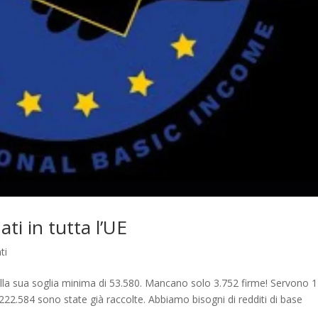
ati in tutta l’UE
ti
della sua soglia minima di 53.580. Mancano solo 3.752 firme! Servono 1
 222.584 sono state già raccolte. Abbiamo bisogni di redditi di base