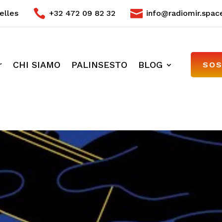


elles
+32 472 09 82 32
info@radiomir.spac
r
CHI SIAMO
PALINSESTO
BLOG
SOS