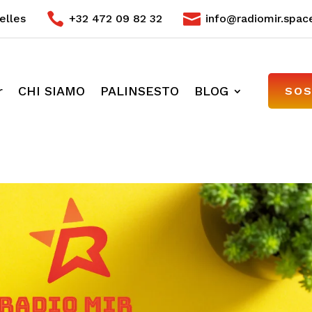


elles
+32 472 09 82 32
info@radiomir.spac
r
CHI SIAMO
PALINSESTO
BLOG
SOS