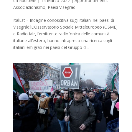
da
RadioMir
|
14 Marzo 2022
|
Approfondimenti
,
Associazionismo
,
Paesi Visegrad
ItalEst – Indagine conoscitiva sugli italiani nei paesi di
Visegrád:lL’Osservatorio Sociale Mitteleuropeo (OSME)
e Radio Mir, l’emittente radiofonica delle comunità
italiane all’estero, hanno intrapreso una ricerca sugli
italiani emigrati nei paesi del Gruppo di...