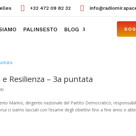


elles
+32 472 09 82 32
info@radiomir.spac
 SIAMO
PALINSESTO
BLOG
SOS
 e Resilienza – 3a puntata
ti
ugenio Marino, dirigente nazionale del Partito Democratico, responsabi
sa ci siamo lasciati con l’esame degli obiettivi fino a fine anno e ab